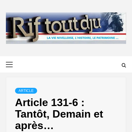
Skip
to
content
Primary
Menu
ARTICLE
Article 131-6 :
Tantôt, Demain et
après…