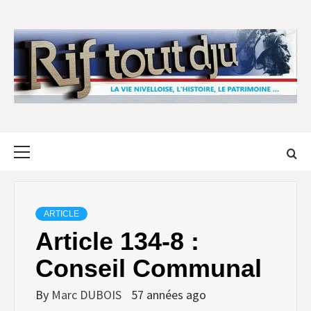
Skip
to
content
Primary
Menu
ARTICLE
Article 134-8 :
Conseil Communal
By
Marc DUBOIS
57 années ago