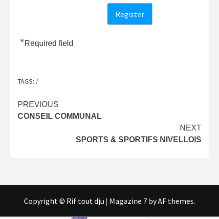
*
Required field
TAGS:
/
Post
PREVIOUS
CONSEIL COMMUNAL
navigation
NEXT
SPORTS & SPORTIFS NIVELLOIS
Copyright © Rif tout dju
|
Magazine 7
by AF themes.