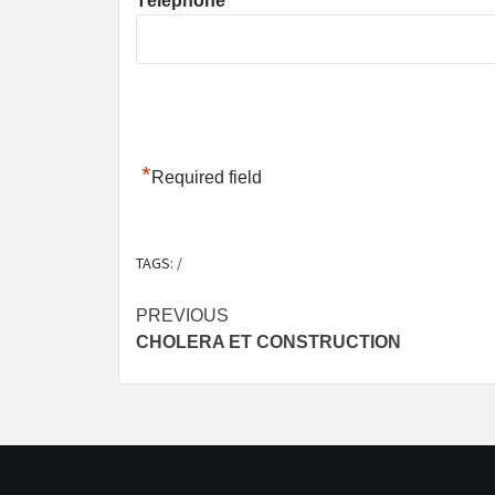
Téléphone
*
Required field
TAGS:
/
Post
PREVIOUS
CHOLERA ET CONSTRUCTION
navigation