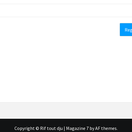
Copyright © Rif tout dju
|
Magazine 7
by AF themes.