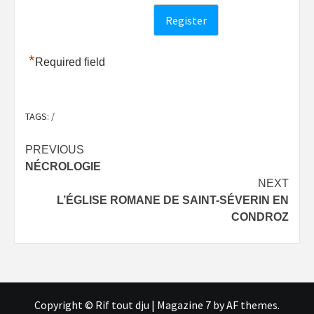
*
Required field
TAGS:
/
Post
PREVIOUS
NÉCROLOGIE
navigation
NEXT
L’ÉGLISE ROMANE DE SAINT-SÉVERIN EN
CONDROZ
Copyright © Rif tout dju
|
Magazine 7
by AF themes.