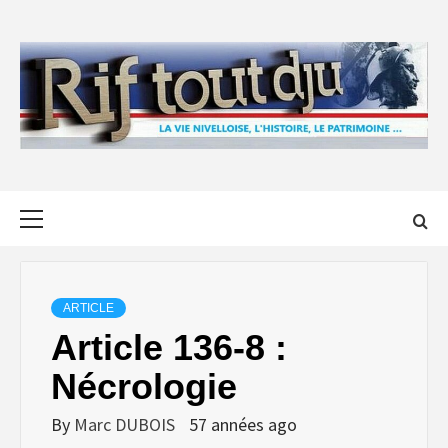
Skip
to
content
Primary
Menu
ARTICLE
Article 136-8 :
Nécrologie
By
Marc DUBOIS
57 années ago