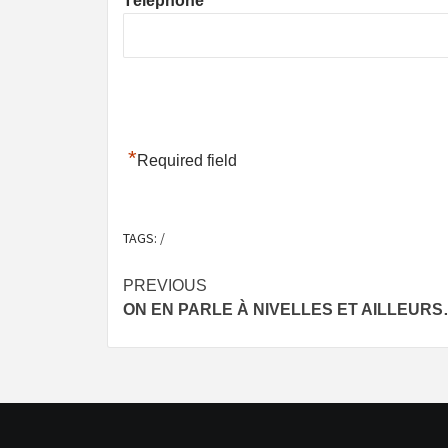
Téléphone
*
Required field
TAGS:
/
Post
PREVIOUS
ON EN PARLE À NIVELLES ET AILLEUR
navigation