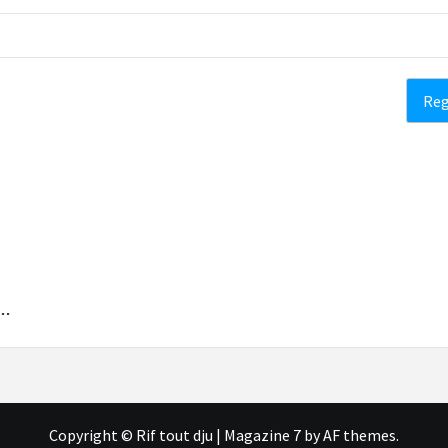
S…
Copyright © Rif tout dju
|
Magazine 7
by AF themes.