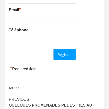
*
Email
Téléphone
*
Required field
TAGS:
/
Post
PREVIOUS
QUELQUES PROMENADES PÉDESTRES AU
navigation