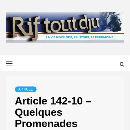
Skip
to
content
Primary
Menu
ARTICLE
Article 142-10 –
Quelques
Promenades