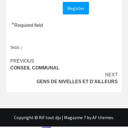
*
Required field
TAGS:
/
Post
PREVIOUS
CONSEIL COMMUNAL
navigation
NEXT
GENS DE NIVELLES ET D’AILLEURS
Copyright © Rif tout dju
|
Magazine 7
by AF themes.