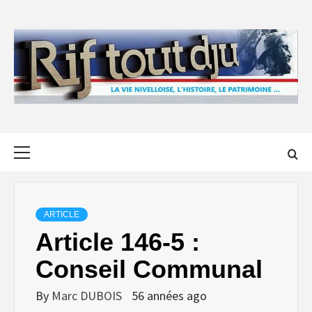
Skip
to
content
Primary
Menu
ARTICLE
Article 146-5 :
Conseil Communal
By
Marc DUBOIS
56 années ago