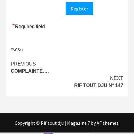
*
Required field
TAGS:
/
Post
PREVIOUS
COMPLAINTE….
navigation
NEXT
RIF TOUT DJU N° 147
Copyright © Rif tout dju
|
Magazine 7
by AF themes.