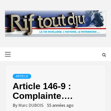
Skip
to
content
Primary
Menu
ARTICLE
Article 146-9 :
Complainte….
By
Marc DUBOIS
55 années ago