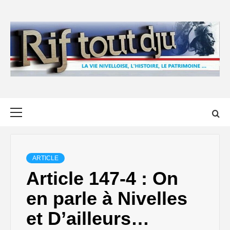
Skip
to
content
Primary
Menu
ARTICLE
Article 147-4 : On
en parle à Nivelles
et D’ailleurs…