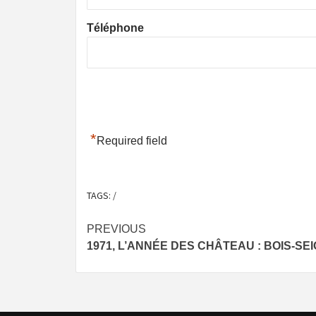
Téléphone
*
Required field
TAGS:
/
Post
PREVIOUS
1971, L’ANNÉE DES CHÂTEAU : BOIS-SE
navigation