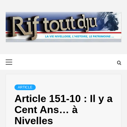
Skip
to
content
Primary
Menu
ARTICLE
Article 151-10 : Il y a
Cent Ans… à
Nivelles