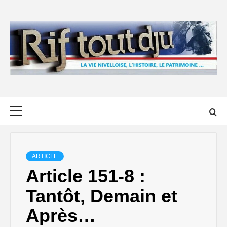
Skip
to
content
Primary
Menu
ARTICLE
Article 151-8 :
Tantôt, Demain et
Après…