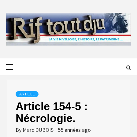
Skip
to
content
Primary
Menu
ARTICLE
Article 154-5 :
Nécrologie.
By
Marc DUBOIS
55 années ago