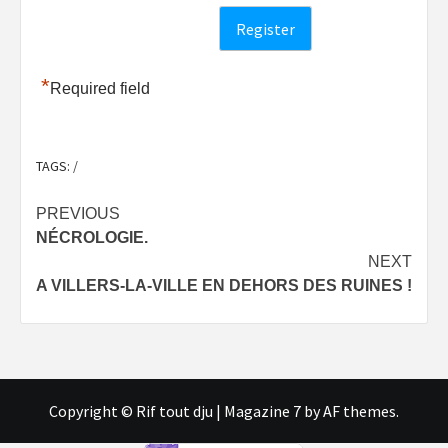
*
Required field
TAGS:
/
Post
PREVIOUS
NÉCROLOGIE.
navigation
NEXT
A VILLERS-LA-VILLE EN DEHORS DES RUINES !
Copyright © Rif tout dju
|
Magazine 7
by AF themes.