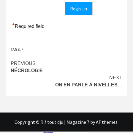
*
Required field
TAGS:
/
Post
PREVIOUS
NÉCROLOGIE
navigation
NEXT
ON EN PARLE À NIVELLES…
Copyright © Rif tout dju
|
Magazine 7
by AF themes.