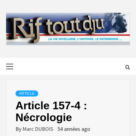
Skip
to
content
Primary
Menu
ARTICLE
Article 157-4 :
Nécrologie
By
Marc DUBOIS
54 années ago