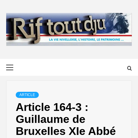
Skip
to
content
Primary
Menu
ARTICLE
Article 164-3 :
Guillaume de
Bruxelles XIe Abbé