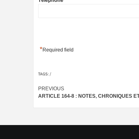
Téléphone
*
Required field
TAGS:
/
Post
PREVIOUS
ARTICLE 164-8 : NOTES, CHRONIQUES 
navigation