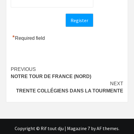
*
Required field
Post
PREVIOUS
NOTRE TOUR DE FRANCE (NORD)
navigation
NEXT
TRENTE COLLÉGIENS DANS LA TOURMENTE
Copyright © Rif tout dju
|
Magazine 7
by AF themes.