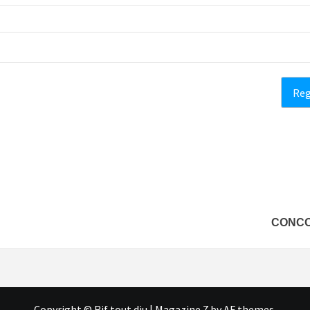
CONCO
Copyright © Rif tout dju
|
Magazine 7
by AF themes.