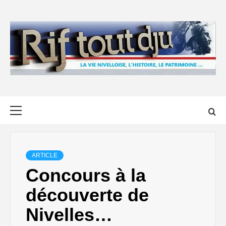
Skip
to
content
Primary
Menu
ARTICLE
Concours à la
découverte de
Nivelles…