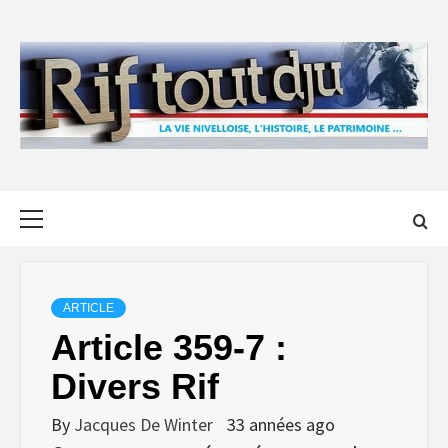
Skip
to
content
Primary
Menu
ARTICLE
Article 359-7 :
Divers Rif
By
Jacques De Winter
33 années ago