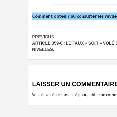
Comment obtenir ou consulter les revue
Post
PREVIOUS
ARTICLE 359-6 : LE FAUX » SOIR » VOLÉ 
navigation
NIVELLES.
LAISSER UN COMMENTAIR
Vous devez
être connecté
pour publier un comm