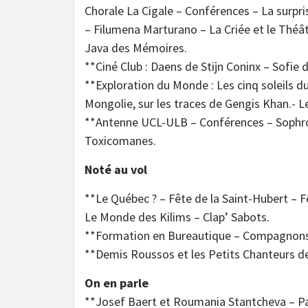
Chorale La Cigale – Conférences – La surpri
– Filumena Marturano – La Criée et le Théât
Java des Mémoires.
**Ciné Club : Daens de Stijn Coninx – Sofie 
**Exploration du Monde : Les cinq soleils d
Mongolie, sur les traces de Gengis Khan.- L
**Antenne UCL-ULB – Conférences – Sophro
Toxicomanes.
Noté au vol
**Le Québec ? – Fête de la Saint-Hubert – F
Le Monde des Kilims – Clap’ Sabots.
**Formation en Bureautique – Compagnons d
**Demis Roussos et les Petits Chanteurs d
On en parle
**Josef Baert et Roumania Stantcheva – Pa