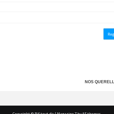
NOS QUERELLE
Copyright © Rif tout dju
|
Magazine 7
by AF themes.