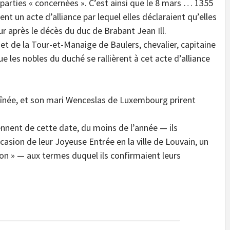
 parties « concernées ». C’est ainsi que le 8 mars … 1355
 un acte d’alliance par lequel elles déclaraient qu’elles
r après le décès du duc de Brabant Jean Ill.
et de la Tour-et-Manaige de Baulers, chevalier, capitaine
ue les nobles du duché se rallièrent à cet acte d’alliance
e aînée, et son mari Wenceslas de Luxembourg prirent
ennent de cette date, du moins de l’année — ils
ccasion de leur Joyeuse Entrée en la ville de Louvain, un
ion » — aux termes duquel ils confirmaient leurs