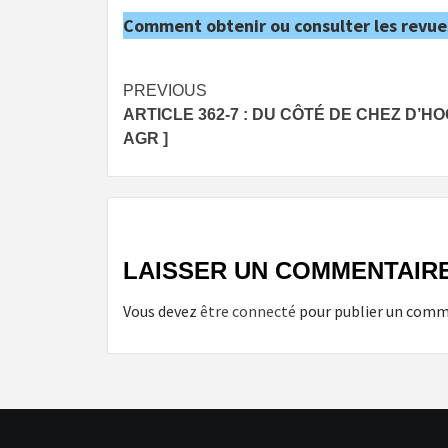
Comment obtenir ou consulter les revue
Post
PREVIOUS
ARTICLE 362-7 : DU CÔTÉ DE CHEZ D’HO
navigation
AGR ]
LAISSER UN COMMENTAIR
Vous devez
être connecté
pour publier un comm