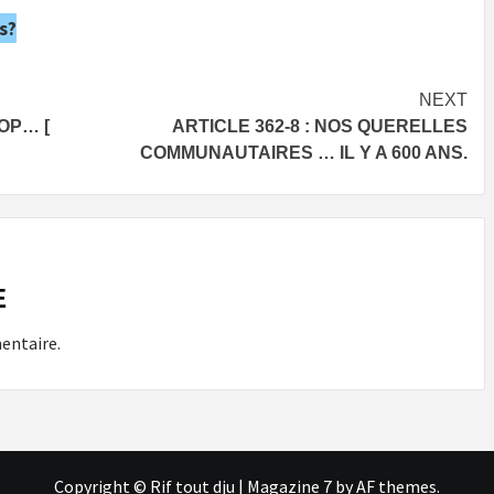
s?
NEXT
OP… [
ARTICLE 362-8 : NOS QUERELLES
COMMUNAUTAIRES … IL Y A 600 ANS.
E
entaire.
Copyright © Rif tout dju
|
Magazine 7
by AF themes.