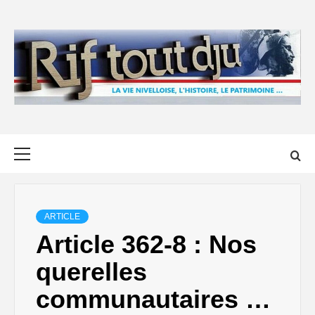
Skip
to
content
Primary
Menu
ARTICLE
Article 362-8 : Nos
querelles
communautaires …