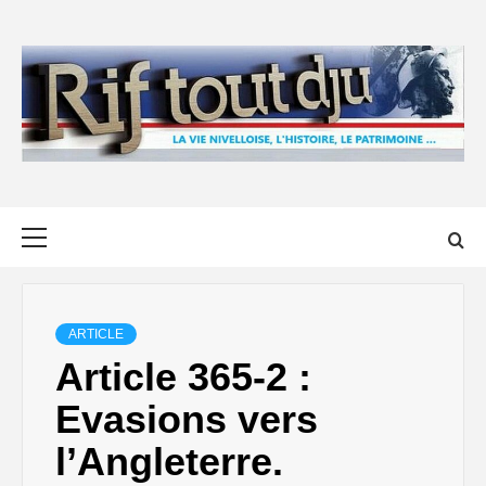
Skip
to
content
Primary
Menu
ARTICLE
Article 365-2 :
Evasions vers
l’Angleterre.