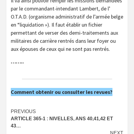
Il va ainsi pouvoir remplir les missions demandées
par le commandant-intendant Lambert, de l’
O.T.A.D. (organisme administratif de l’armée belge
en “liquidation »). Il faut établir un fichier
permettant de verser des demi-traitements aux
militaires de carrière rentrés dans leur foyer ou
aux épouses de ceux qui ne sont pas rentrés.
……..
Comment obtenir ou consulter les revues?
Post
PREVIOUS
ARTICLE 365-1 : NIVELLES, ANS 40,41,42 ET
navigation
43…
NEXT