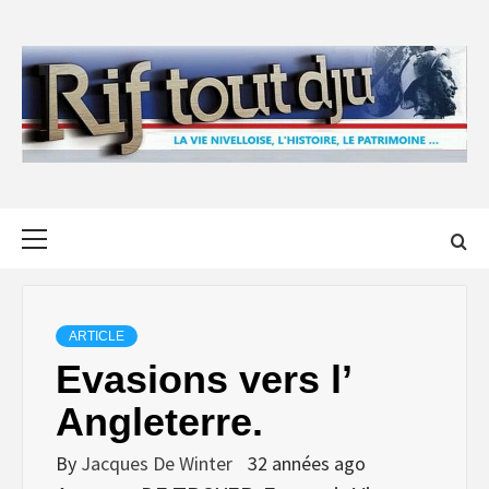
Skip
to
content
Primary
Menu
ARTICLE
Evasions vers l’
Angleterre.
By
Jacques De Winter
32 années ago