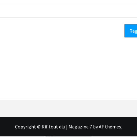
Copyright © Rif tout dju
|
Magazine 7
by AF themes.