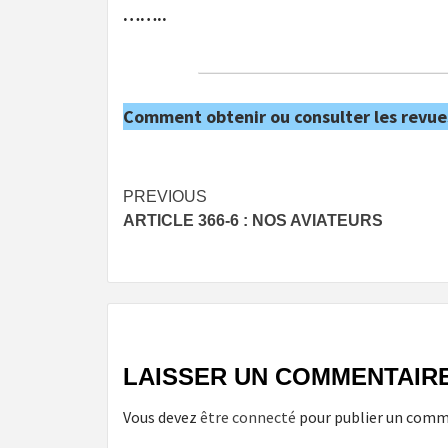
……..
Comment obtenir ou consulter les revue
Post
PREVIOUS
ARTICLE 366-6 : NOS AVIATEURS
navigation
LAISSER UN COMMENTAIR
Vous devez
être connecté
pour publier un comm