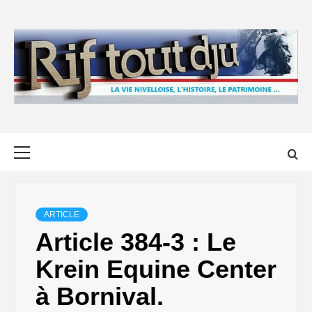
Skip
to
content
Primary
Menu
ARTICLE
Article 384-3 : Le
Krein Equine Center
à Bornival.