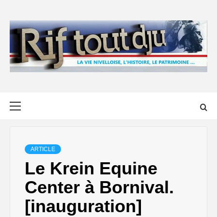
Skip
to
content
Primary
Menu
ARTICLE
Le Krein Equine
Center à Bornival.
[inauguration]