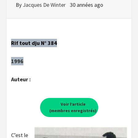
By
Jacques De Winter
30 années ago
Rif tout dju N° 384
1996
Auteur :
Voir l’article
(membres enregistrés)
C’est le