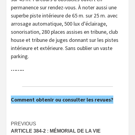
permanence sur rendez-vous. À noter aussi une
superbe piste intérieure de 65 m. sur 25 m. avec
arrosage automatique, 500 lux d’éclairage,
sonorisation, 280 places assises en tribune, club
house et tribune de juges donnant sur les pistes
intérieure et extérieure. Sans oublier un vaste
parking.
……..
Comment obtenir ou consulter les revues?
Post
PREVIOUS
ARTICLE 384-2 : MÉMORIAL DE LA VIE
navigation