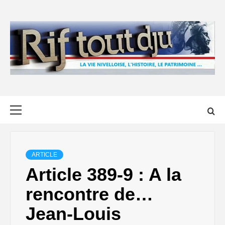
Skip
to
content
Primary
Menu
ARTICLE
Article 389-9 : A la
rencontre de…
Jean-Louis