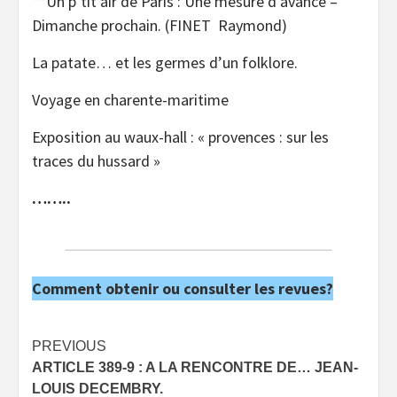
**Un p’tit air de Paris : Une mesure d’avance –
Dimanche prochain. (FINET Raymond)
La patate… et les germes d’un folklore.
Voyage en charente-maritime
Exposition au waux-hall : « provences : sur les
traces du hussard »
……..
Comment obtenir ou consulter les revues?
Post
PREVIOUS
ARTICLE 389-9 : A LA RENCONTRE DE… JEAN-
navigation
LOUIS DECEMBRY.