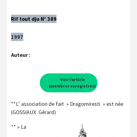
Rif tout dju N° 389
1997
Auteur :
Voir l’article
(membres enregistrés)
**L’ association de fait » Dragomiresti » est née
(GOSSIAUX Gérard)
** » La