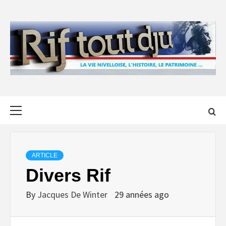
Skip
to
content
Primary
Menu
ARTICLE
Divers Rif
By
Jacques De Winter
29 années ago