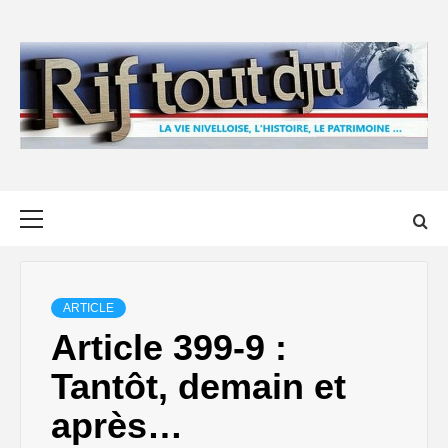
Skip
to
content
Primary
Menu
ARTICLE
Article 399-9 :
Tantôt, demain et
après…