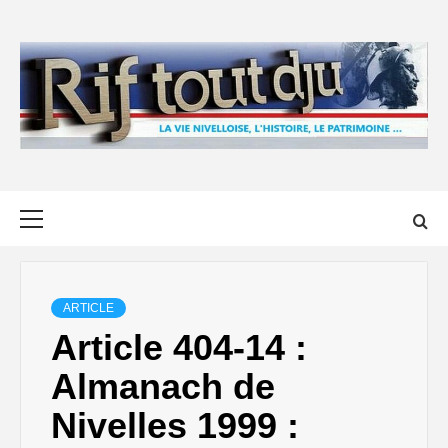
Skip
to
content
Primary
Menu
ARTICLE
Article 404-14 :
Almanach de
Nivelles 1999 :