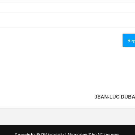
JEAN-LUC DUBAR
Copyright © Rif tout dju
|
Magazine 7
by AF themes.