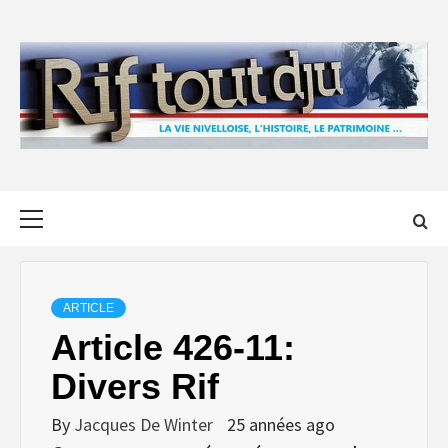
Skip
to
content
Primary
Menu
ARTICLE
Article 426-11:
Divers Rif
By
Jacques De Winter
25 années ago