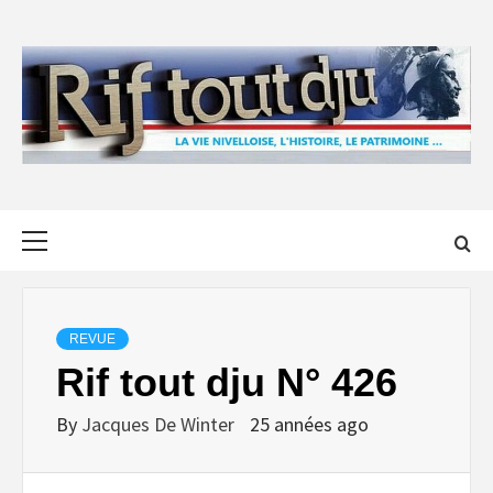
Skip
to
content
Primary
Menu
REVUE
Rif tout dju N° 426
By
Jacques De Winter
25 années ago