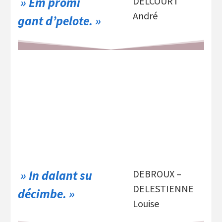
» Em promî
DELCOURT
André
gant d’pelote. »
» In dalant su
DEBROUX –
DELESTIENNE
décimbe. »
Louise