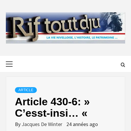
Skip
to
content
Primary
Menu
ARTICLE
Article 430-6: »
C’esst-insi… «
By
Jacques De Winter
24 années ago