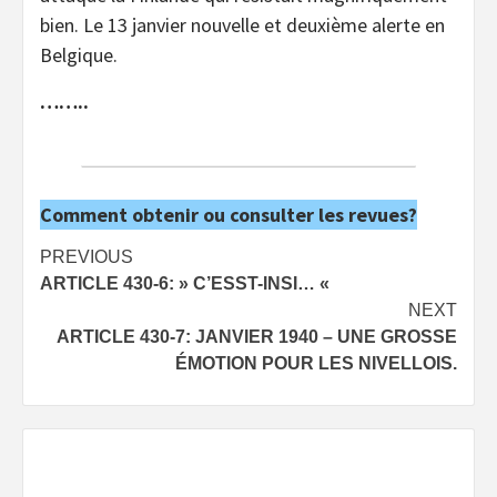
bien. Le 13 janvier nouvelle et deuxième alerte en
Belgique.
……..
Comment obtenir ou consulter les revues?
Post
PREVIOUS
ARTICLE 430-6: » C’ESST-INSI… «
navigation
NEXT
ARTICLE 430-7: JANVIER 1940 – UNE GROSSE
ÉMOTION POUR LES NIVELLOIS.