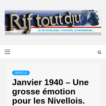
Skip
to
content
Primary
Menu
ARTICLE
Janvier 1940 – Une
grosse émotion
pour les Nivellois.