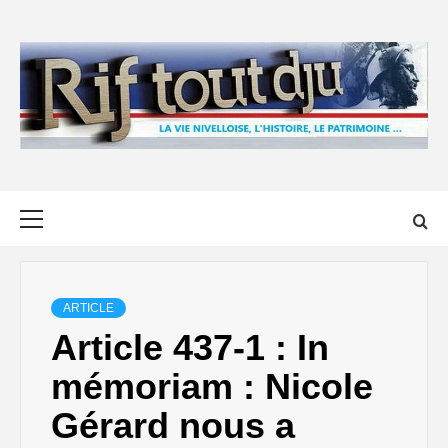
Skip
to
content
Primary
Menu
ARTICLE
Article 437-1 : In
mémoriam : Nicole
Gérard nous a