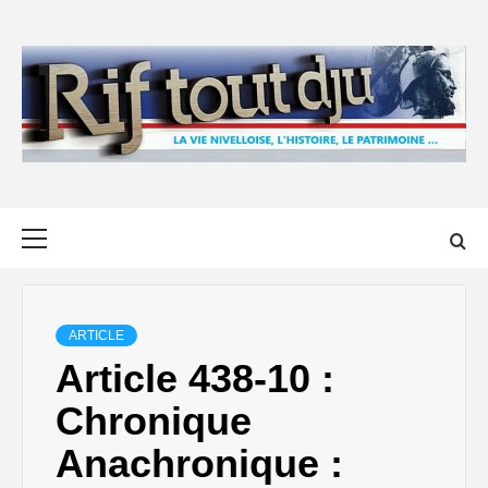
Skip
to
content
Primary
Menu
ARTICLE
Article 438-10 :
Chronique
Anachronique :