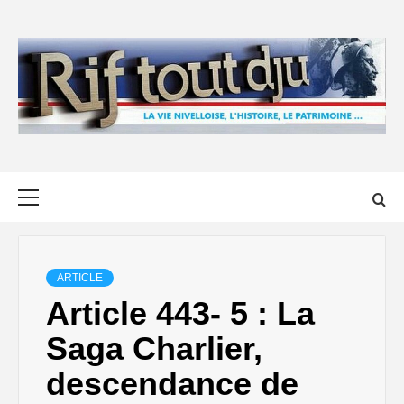
Skip
to
content
Primary
Menu
ARTICLE
Article 443- 5 : La
Saga Charlier,
descendance de