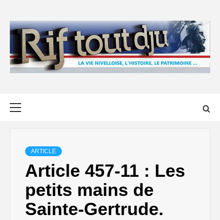
Skip
to
content
Primary
Menu
ARTICLE
Article 457-11 : Les
petits mains de
Sainte-Gertrude.