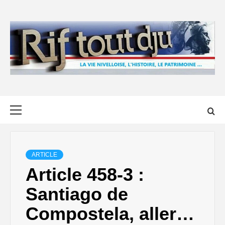
Skip
to
content
Primary
Menu
ARTICLE
Article 458-3 :
Santiago de
Compostela, aller…