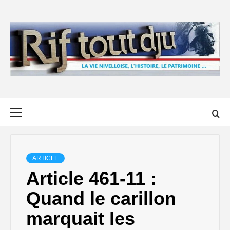
Skip
to
content
Primary
Menu
ARTICLE
Article 461-11 :
Quand le carillon
marquait les