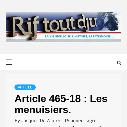
Skip
to
content
Primary
Menu
ARTICLE
Article 465-18 : Les
menuisiers.
By
Jacques De Winter
19 années ago