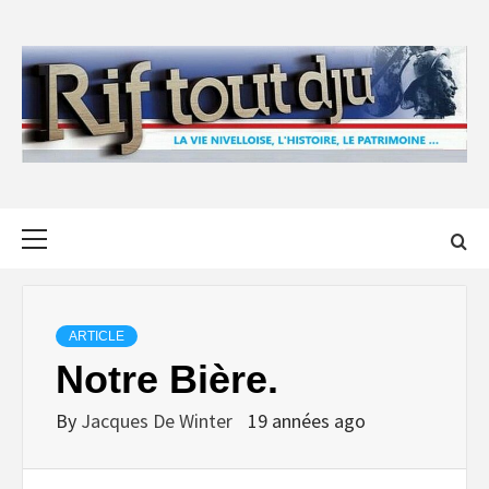
Skip
to
content
Primary
Menu
ARTICLE
Notre Bière.
By
Jacques De Winter
19 années ago