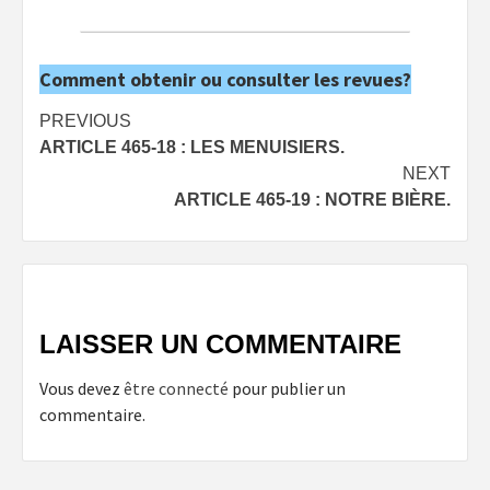
Comment obtenir ou consulter les revues?
Post
PREVIOUS
ARTICLE 465-18 : LES MENUISIERS.
navigation
NEXT
ARTICLE 465-19 : NOTRE BIÈRE.
LAISSER UN COMMENTAIRE
Vous devez
être connecté
pour publier un
commentaire.