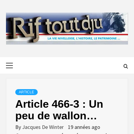
Skip
to
content
Primary
Menu
ARTICLE
Article 466-3 : Un
peu de wallon…
By
Jacques De Winter
19 années ago