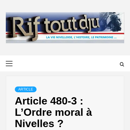
Skip
to
content
Primary
Menu
ARTICLE
Article 480-3 :
L’Ordre moral à
Nivelles ?