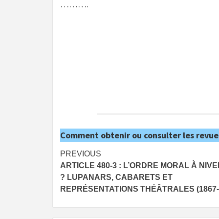
……….
Comment obtenir ou consulter les revue
Post
PREVIOUS
ARTICLE 480-3 : L’ORDRE MORAL À NIV
navigation
? LUPANARS, CABARETS ET
REPRÉSENTATIONS THÉÂTRALES (1867-