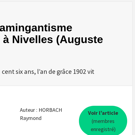
lamingantisme
 à Nivelles (Auguste
ent six ans, l’an de grâce 1902 vit
Auteur : HORBACH
Voir l’article
Raymond
(membres
enregistré)